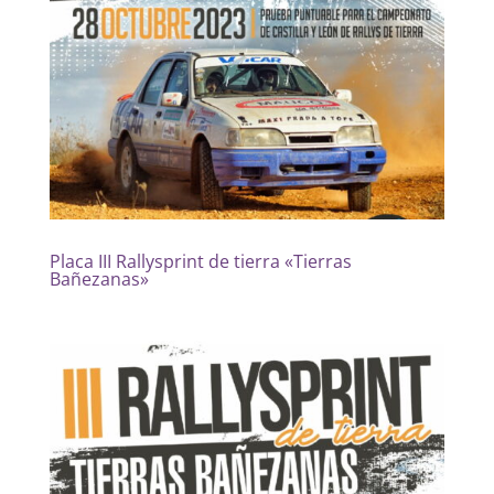
Placa III Rallysprint de tierra «Tierras
Bañezanas»